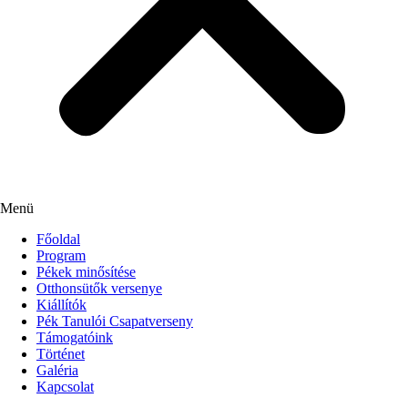
Menü
Főoldal
Program
Pékek minősítése
Otthonsütők versenye
Kiállítók
Pék Tanulói Csapatverseny
Támogatóink
Történet
Galéria
Kapcsolat