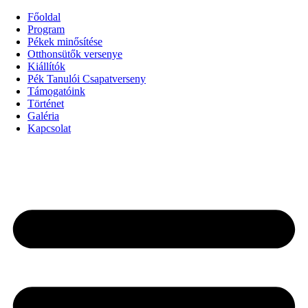
Ugrás
Főoldal
a
Program
tartalomhoz
Pékek minősítése
Otthonsütők versenye
Kiállítók
Pék Tanulói Csapatverseny
Támogatóink
Történet
Galéria
Kapcsolat