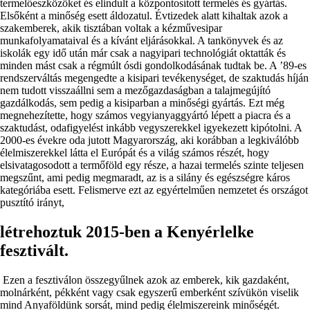
termelőeszközöket és elindult a központosított termelés és gyártás.
Elsőként a minőség esett áldozatul. Évtizedek alatt kihaltak azok a
szakemberek, akik tisztában voltak a kézművesipar
munkafolyamataival és a kívánt eljárásokkal. A tankönyvek és az
iskolák egy idő után már csak a nagyipari technológiát oktatták és
minden mást csak a régmúlt ósdi gondolkodásának tudtak be. A ’89-es
rendszerváltás megengedte a kisipari tevékenységet, de szaktudás híján
nem tudott visszaállni sem a mezőgazdaságban a talajmegújító
gazdálkodás, sem pedig a kisiparban a minőségi gyártás. Ezt még
megnehezítette, hogy számos vegyianyaggyártó lépett a piacra és a
szaktudást, odafigyelést inkább vegyszerekkel igyekezett kipótolni. A
2000-es évekre oda jutott Magyarország, aki korábban a legkiválóbb
élelmiszerekkel látta el Európát és a világ számos részét, hogy
elsivatagosodott a termőföld egy része, a hazai termelés szinte teljesen
megszűnt, ami pedig megmaradt, az is a silány és egészségre káros
kategóriába esett. Felismerve ezt az egyértelműen nemzetet és országot
pusztító irányt,
létrehoztuk 2015-ben a Kenyérlelke
fesztivált.
Ezen a fesztiválon összegyűlnek azok az emberek, kik gazdaként,
molnárként, pékként vagy csak egyszerű emberként szívükön viselik
mind Anyaföldünk sorsát, mind pedig élelmiszereink minőségét.