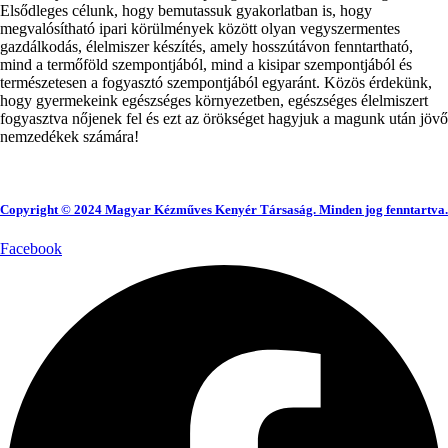
Elsődleges célunk, hogy bemutassuk gyakorlatban is, hogy
megvalósítható ipari körülmények között olyan vegyszermentes
gazdálkodás, élelmiszer készítés, amely hosszútávon fenntartható,
mind a termőföld szempontjából, mind a kisipar szempontjából és
természetesen a fogyasztó szempontjából egyaránt. Közös érdekünk,
hogy gyermekeink egészséges környezetben, egészséges élelmiszert
fogyasztva nőjenek fel és ezt az örökséget hagyjuk a magunk után jövő
nemzedékek számára!
Copyright © 2024 Magyar Kézműves Kenyér Társaság. Minden jog fenntartva.
Facebook